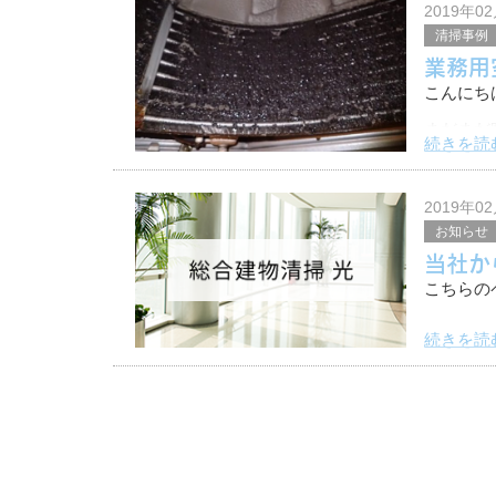
2019年0
清掃事例
業務用
こんにち
まだまだ
続きを読
か？
稼働率が
ければな
2019年0
お知らせ
当社か
こちらの
続きを読