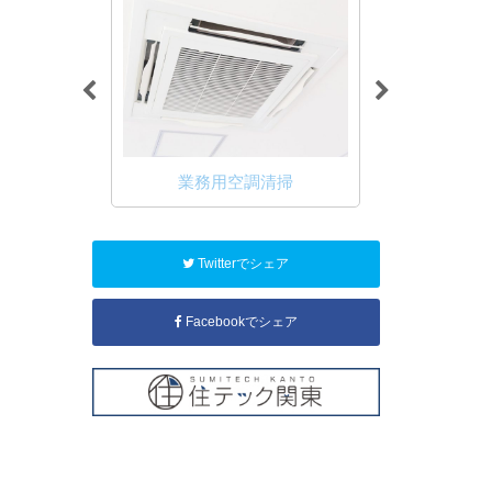
掃
業務用空調清掃
入退
Twitterでシェア
Facebookでシェア