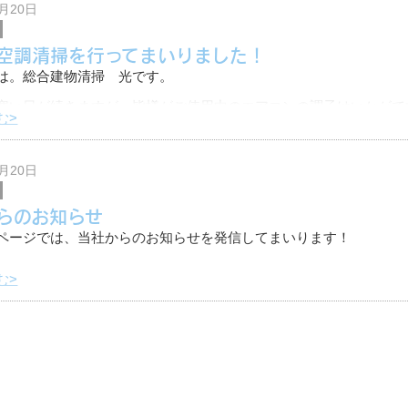
2月20日
空調清掃を行ってまいりました！
は。総合建物清掃 光です。
寒い日が続きますが、皆様がご使用中のエアコンの調子はいかがで
む>
高いこの季節は、その分エアコンに汚れが溜まりやすいので、注意
りません。
2月20日
らのお知らせ
ページでは、当社からのお知らせを発信してまいります！
む>